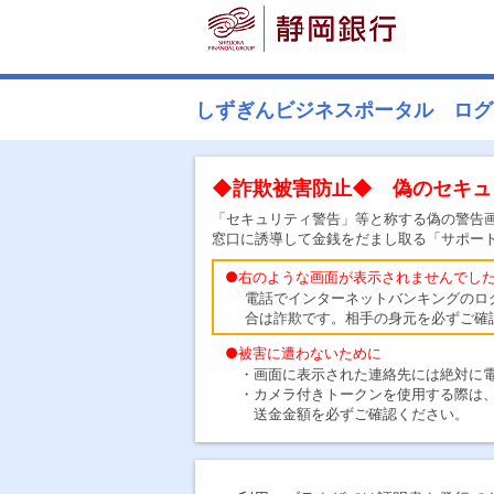
しずぎんビジネスポータル ログ
◆詐欺被害防止◆ 偽のセキュ
「セキュリティ警告」等と称する偽の警告
窓口に誘導して金銭をだまし取る「サポー
●右のような画面が表示されませんでし
電話でインターネットバンキングのロ
合は詐欺です。相手の身元を必ずご確
●被害に遭わないために
・画面に表示された連絡先には絶対に電
・カメラ付きトークンを使用する際は、
送金金額を必ずご確認ください。